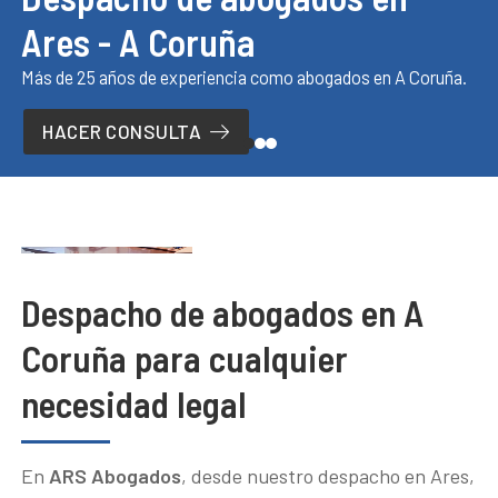
Ares - A Coruña
OTRAS ESPECIALIDADES
Más de 25 años de experiencia como abogados en A Coruña.
CONTACTO
HACER CONSULTA
¿Necesita ayuda?
Llámenos: 981 468 751
Despacho de abogados en A
Coruña para cualquier
necesidad legal
En
ARS Abogados
, desde nuestro despacho en Ares,