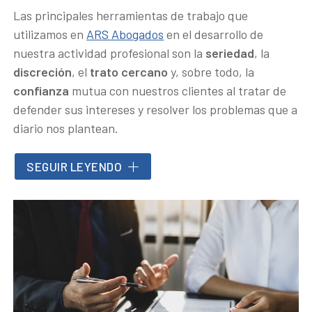
Las principales herramientas de trabajo que
utilizamos en
ARS Abogados
en el desarrollo de
nuestra actividad profesional son la
seriedad
, la
discreción
, el
trato cercano
y, sobre todo, la
confianza
mutua con nuestros clientes al tratar de
defender sus intereses y resolver los problemas que a
diario nos plantean.
Entendemos que el ejercicio de la profesión de la
SEGUIR LEYENDO
abogacía requiere actualmente del auxilio de una
oferta multidisciplinar que no debe resultar
incompatible con la
atención personalizada
y
humana que en ARS Abogados intentamos ofrecer en
cada asunto cuya solución se le encomienda.